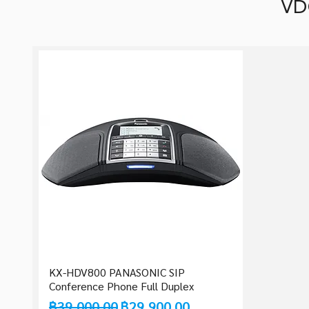
VD
KX-HDV800 PANASONIC SIP
Quick View
Conference Phone Full Duplex
Regular Price
Sale Price
฿39,000.00
฿29,900.00