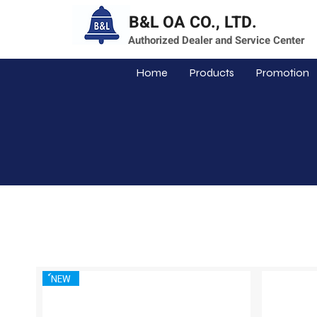
B&L OA CO., LTD.
Authorized Dealer and Service Center
Home
Products
Promotion
์NEW