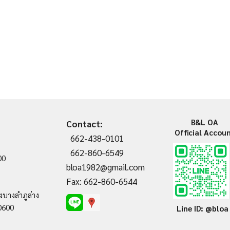
B&L OA
Contact:
Official Accou
662-438-0101
662-860-6549
00
bloa1982@gmail.com
Fax: 662-860-6544
งบางลำภูล่าง
0600
Line ID: @bloa