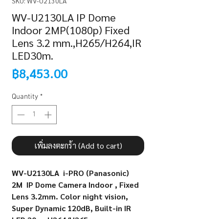
SKU: WV-U2130LA
WV-U2130LA IP Dome
Indoor 2MP(1080p) Fixed
Lens 3.2 mm.,H265/H264,IR
LED30m.
Price
฿8,453.00
Quantity
*
เพิ่มลงตะกร้า (Add to cart)
WV-U2130LA
i-PRO (Panasonic)
2M IP Dome Camera Indoor , Fixed
Lens 3.2mm. Color night vision,
Super Dynamic 120dB, Built-in IR