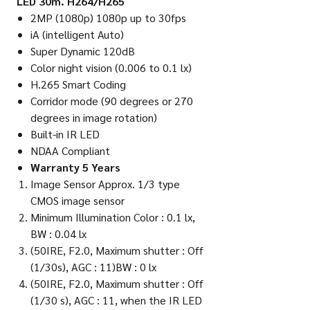
LED 30m.
H264/H265
2MP (1080p) 1080p up to 30fps
iA (intelligent Auto)
Super Dynamic 120dB
Color night vision (0.006 to 0.1 lx)
H.265 Smart Coding
Corridor mode (90 degrees or 270
degrees in image rotation)
Built-in IR LED
NDAA Compliant
Warranty 5 Years
Image Sensor Approx. 1/3 type
CMOS image sensor
Minimum Illumination Color : 0.1 lx,
BW : 0.04 lx
(50IRE, F2.0, Maximum shutter : Off
(1/30s), AGC : 11)BW : 0 lx
(50IRE, F2.0, Maximum shutter : Off
(1/30 s), AGC : 11, when the IR LED