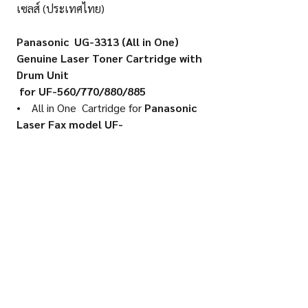
เซลส์ (ประเทศไทย)
Panasonic UG-3313 (All in One)
Genuine Laser Toner Cartridge
with
Drum Unit
for UF-560/770/880/885
• All in One Cartridge for
Panasonic
Laser Fax model UF-
560/770/880/885
• High printing quality, good Text and
Images.
• Print capacity is
10,000 pages
(
Base on standard test chart no.1)
• Warranty 1 Year By Panasonic
(Thailand)
B&L OA CO., LTD.
Contact:
10-12 Krungthonburi Rd.