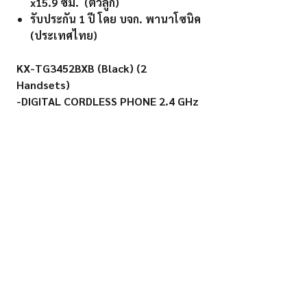
x15.9 ซม. (ตัวลูก)
รับประกัน 1 ปี โดย บจก. พานาโซนิค
(ประเทศไทย)
KX-TG3452BXB (Black) (2
Handsets)
-DIGITAL CORDLESS PHONE 2.4 GHz
- Support Caller ID 50 Numbers
- LCD Display ,Backlit
-Intercom between handsets
-Conference Call 3 parties
- 50 Name and Number Phonebook
- 10 Redial Memory
- 10 Hours Talk Time , 6 Days
Standby Time
- Rechargeable Battery AAA Ni-mh
(Model HHM-4MRT)
-Battery Charging time 7 Hours
-Warranty 1 Year By Panasonic