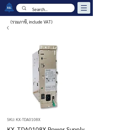
(รวมภาษี, include VAT)
SKU: KX-TDA0108X
KX-TDA0108X Power Supply