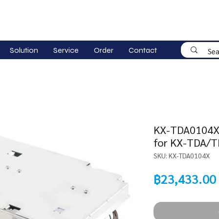
Solution
Service
Order
Contact
KX-TDA0104X 
for KX-TDA/
SKU: KX-TDA0104X
฿23,433.00