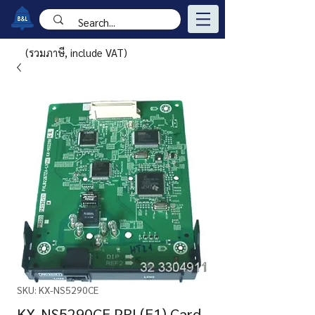
(รวมภาษี, include VAT)
SKU: KX-NS5290CE
KX-NS5290CE PRI (E1) Card