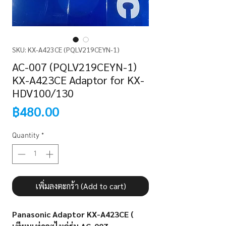
SKU: KX-A423CE (PQLV219CEYN-1)
AC-007 (PQLV219CEYN-1)
KX-A423CE Adaptor for KX-
HDV100/130
Price
฿480.00
Quantity
*
เพิ่มลงตะกร้า (Add to cart)
Panasonic Adaptor KX-A423CE (