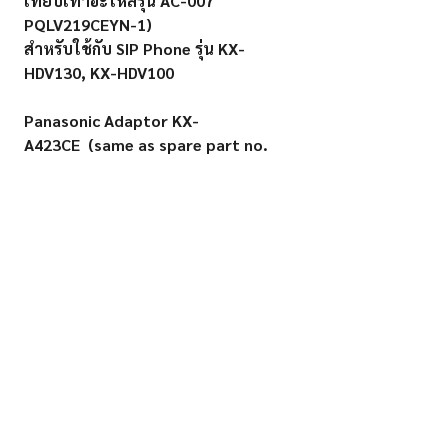
เทียบเท่าอะไหล่รุ่น AC-007
PQLV219CEYN-1)
สำหรับใช้กับ SIP Phone รุ่น KX-
HDV130, KX-HDV100
Panasonic Adaptor KX-
A423CE (same as spare part no.
AC-007 PQLV219CEYN-1)
for SIP Phone Model KX-
HDV130,KX-HDV100
Power Current Type AC-to-DC
2 Watts Input 100-240V, 50/60
Hz. 100 mA
Output 6.5V. 500mA
B&L OA CO., LTD.
Contact:
10-12 Krungthonburi Rd.
662-438-0101
Banglamphulang,
662-860-6549
Klongsan, Bangkok 10600
bloa1982@gmail.com
Fax:
662-860-6544