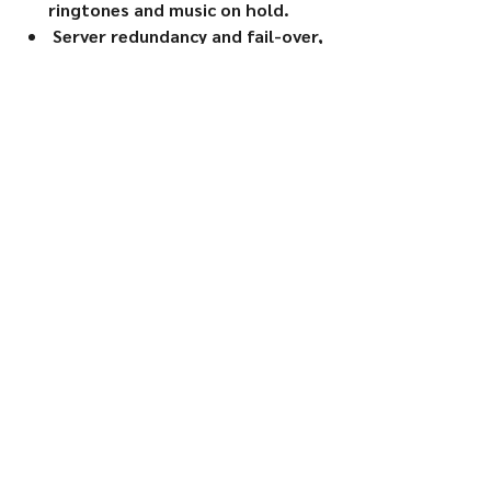
ringtones and music on hold.
Server redundancy and fail-over,
push to talk.
Function Keypads : 3 soft keys,
dial, hangup, speakerphone,
phonebook, backlit keypad,
proximity sensor, accelerator,
vibration motor,
volume button and navigation
keys
Sound System :
HD Audio both
on handset and speakerphone
with support for wideband
audio, HAC supported
Audio
signal conversion : Support for
G.711
μ/a, G.729A/B, G.722 (wide-
band), iLBC, Opus, in-band and
out-ofband DTMF (In audio,
RFC2833, SIP INFO), VAD, CNG,