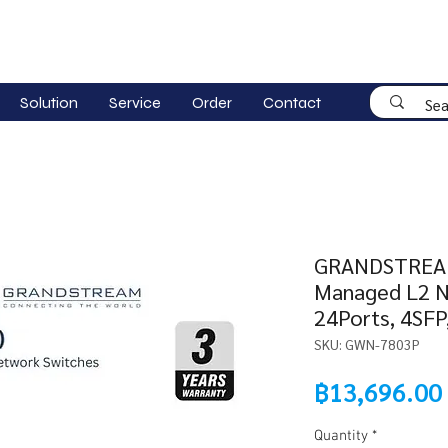
Solution
Service
Order
Contact
GRANDSTREA
Managed L2 N
24Ports, 4SFP
SKU: GWN-7803P
฿13,696.00
Quantity
*