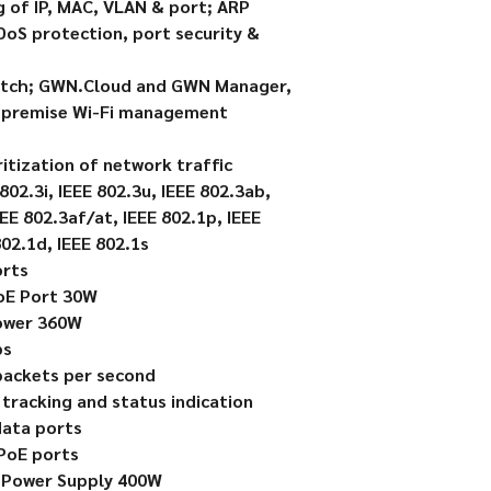
g of IP, MAC, VLAN & port; ARP
 DoS protection, port security &
witch; GWN.Cloud and GWN Manager,
-premise Wi-Fi management
ritization of network traffic
 802.3i, IEEE 802.3u, IEEE 802.3ab,
EEE 802.3af/at, IEEE 802.1p, IEEE
802.1d, IEEE 802.1s
orts
oE Port 30W
ower 360W
ps
packets per second
e tracking and status indication
data ports
 PoE ports
d Power Supply 400W