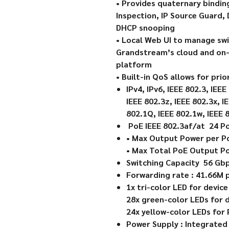
• Provides quaternary bindin
Inspection, IP Source Guard,
DHCP snooping
• Local Web UI to manage s
Grandstream’s cloud and on
platform
• Built-in QoS allows for prio
IPv4, IPv6, IEEE 802.3, IEEE
IEEE 802.3z, IEEE 802.3x, I
802.1Q, IEEE 802.1w, IEEE 
PoE IEEE 802.3af/at 24 P
• Max Output Power per P
• Max Total PoE Output P
Switching Capacity 56 Gb
Forwarding rate : 41.66M 
1x tri-color LED for devic
28x green-color LEDs for 
24x yellow-color LEDs for
Power Supply : Integrate