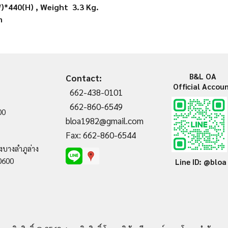
*440(H) , Weight 3.3 Kg.
In
B&L OA
Contact:
Official Accou
662-438-0101
662-860-6549
00
bloa1982@gmail.com
Fax: 662-860-6544
งบางลำภูล่าง
0600
Line ID: @bloa