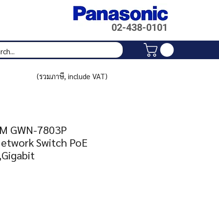
02-438-
0101
(รวมภาษี, include VAT)
M GWN-7803P
etwork Switch PoE
,Gigabit
Price