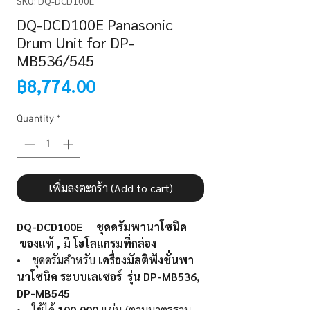
SKU: DQ-DCD100E
DQ-DCD100E Panasonic
Drum Unit for DP-
MB536/545
Price
฿8,774.00
Quantity
*
เพิ่มลงตะกร้า (Add to cart)
DQ-DCD100E ชุดดรัมพานาโซนิค
ของแท้ , มี โฮโลแกรมที่กล่อง
• ชุดดรัมสำหรับ
เครื่องมัลติฟังชั่นพา
นาโซนิค ระบบเลเซอร์ รุ่น DP-MB536,
DP-MB545
• ใช้ได้
100,000
แผ่น (ตามมาตรฐาน