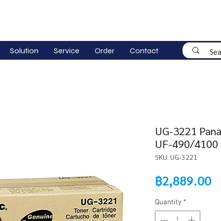
Solution
Service
Order
Contact
UG-3221 Panas
UF-490/4100 
SKU: UG-3221
P
฿2,889.00
Quantity
*