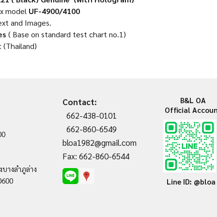
ax model
UF-4900/4100
ext and Images.
es
( Base on standard test chart no.1)
 (Thailand)
B&L OA
Contact:
Official Accou
662-438-0101
662-860-6549
00
bloa1982@gmail.com
Fax: 662-860-6544
งบางลำภูล่าง
0600
Line ID: @bloa