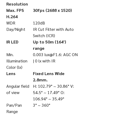
Resolution
Max. FPS
30fps (2688 x 1520)
H.264
WDR
120dB
Day/Night
IR Cut Filter with Auto
Switch (ICR)
IR LED
Up to 50m (164')
range
Min.
0.003 lux@F1.6: AGC ON
Illumination
| 0 lx with IR
Color (lx)
Lens
Fixed Lens Wide
2.8mm.
Angular field
H: 102.79° ~ 30.86° V:
of view
54.5° ~ 17.49° O:
106.94° ~ 35.49°
Pan/Pan
3° ~ 360°
Range
TILT/TILT
0° ~ 90°