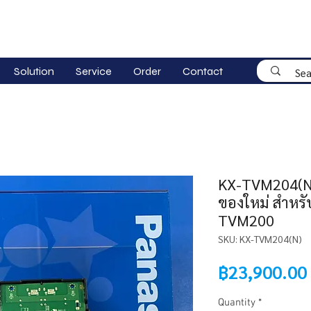
Solution
Service
Order
Contact
KX-TVM204(N)
ของใหม่ สำหรั
TVM200
SKU: KX-TVM204(N)
฿23,900.00
Quantity
*