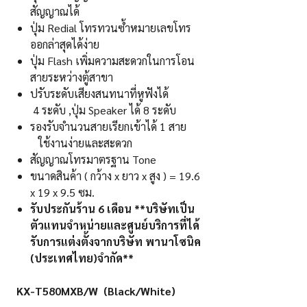
สัญญาณได้
ปุ่ม Redial โทรทวนซ้ำหมายเลขโทร
ออกล่าสุดได้ง่าย
ปุ่ม Flash เพิ่มความสะดวกในการโอน
สายระหว่างตู้สาขา
ปรับระดับเสียงสนทนาที่หูฟังได้
4 ระดับ ,ปุ่ม Speaker ได้ 8 ระดับ
รองรับจำนวนสายเรียกเข้าได้ 1 สาย
ใช้งานง่ายและสะดวก
สัญญาณโทรมาตรฐาน Tone
ขนาดสินค้า ( กว้าง x ยาว x สูง ) = 19.6
x 19 x 9.5 ซม.
รับประกันร้าน 6 เดือน **บริษัทเป็น
ตัวแทนจำหน่ายและศูนย์บริการที่ได้
รับการแต่งตั้งจากบริษัท พานาโซนิค
(ประเทศไทย)จำกัด**
KX-T580MXB/W (Black/White)