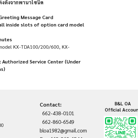
แต่งตั้งจากพานาโซนิค
 Greeting Message Card
all inside slots of option card model
nutes
X model KX-TDA100/200/600, KX-
c Authorized Service Center (Under
s)
B&L OA
Contact:
Official Accou
662-438-0101
662-860-6549
00
bloa1982@gmail.com