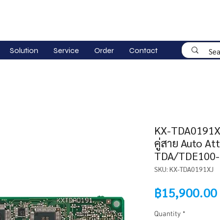
Solution
Service
Order
Contact
KX-TDA0191XJ
คู่สาย Auto At
TDA/TDE100-
SKU: KX-TDA0191XJ
฿15,900.00
Quantity
*