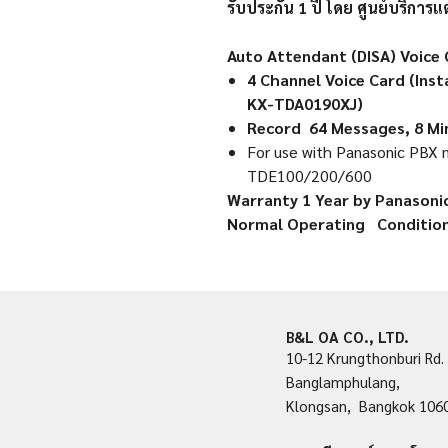
รับประกัน
1
ปี โดย ศูนย์บริการ
Auto Attendant (DISA) Voice
4 Channel Voice Card (Inst
KX-TDA0190XJ)
Record 64 Messages, 8 Mi
For use with Panasonic PB
TDE100/200/600
Warranty 1 Year by Panasoni
Normal Operating Condition
B&L OA CO., LTD.
10-12 Krungthonburi Rd.
Banglamphulang,
Klongsan, Bangkok 106