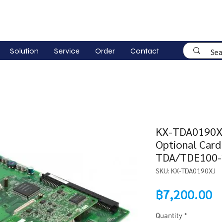
Solution
Service
Order
Contact
KX-TDA0190XJ
Optional Card 
TDA/TDE100-
SKU: KX-TDA0190XJ
P
฿7,200.00
Quantity
*