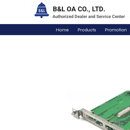
B&L OA CO., LTD.
Authorized Dealer and Service Center
Home
Products
Promotion