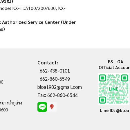
91XJ)​
X model KX-TDA100/200/600, KX-
c Authorized Service Center (Under
s)
B&L OA
Contact:
Official Accou
662-438-0101
662-860-6549
00
bloa1982@gmail.com
Fax: 662-860-6544
งบางลำภูล่าง
0600
Line ID: @bloa