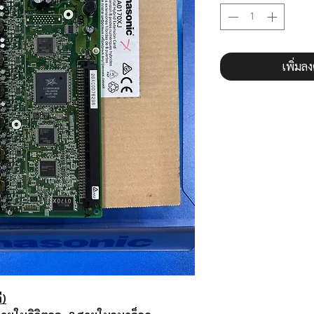
เพิ่มล
ี)