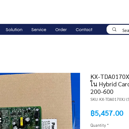
Solution
Service
Order
Contact
KX-TDA0170XJ
ใน Hybrid Card​
200-600
SKU: KX-TDA0170XJ (
P
฿5,457.00
Quantity
*