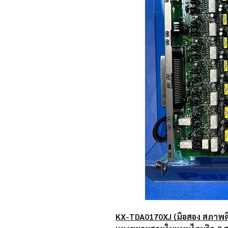
KX-TDA0170XJ (มือสอง สภาพด