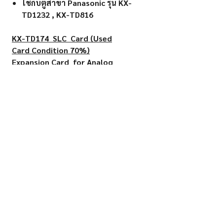
ใช้กับตู้สาขา Panasonic รุ่น KX-
TD1232 , KX-TD816
KX-TD174 SLC Card (Used
Card Condition 70%)
Expansion Card for Analog
Extension 16 Ports
Warranty 6 Months by Authorized
Service Shop
For use with Panasonic PBX
model KX-TD1232 and KX-
TD816
B&L OA CO., LTD.
Contact:
10-12 Krungthonburi Rd.
662-438-0101
Banglamphulang,
662-860-6549
Klongsan, Bangkok 10600
bloa1982@gmail.com
Fax:
662-860-6544
บจก. บี แอนด์ แอล โอเอ
10-12 ถนน กรุงธนบุรี แขวงบางลำภูล่าง
เขตคลองสาน กรุงเทพฯ 10600