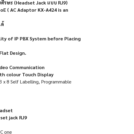
อบศีรษะ (Headset Jack แบบ RJ9)
oE ( AC Adaptor KX-A424 is an
ด้
ity of IP PBX System before Placing
Flat Design.
Video Communication
th c
olour Touch Display
3 x 8 Self Labelling, Programmable
eadset
set jack RJ9
UC one