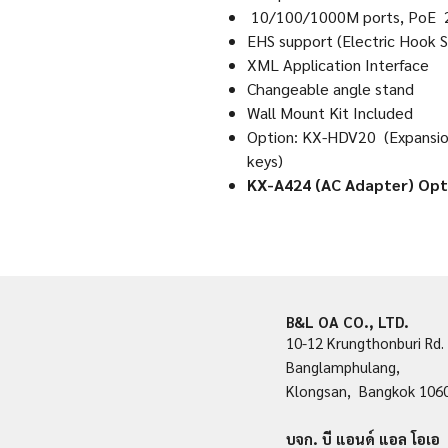
10/100/1000M ports, PoE
EHS support (Electric Hook S
XML Application Interface
Changeable angle stand
Wall Mount Kit Included
Option: KX-HDV20 (Expansion 
keys)
KX-A424 (AC Adapter) Opt
B&L OA CO., LTD.
10-12 Krungthonburi Rd.
Banglamphulang,
Klongsan, Bangkok 106
บจก. บี แอนด์ แอล โอเอ