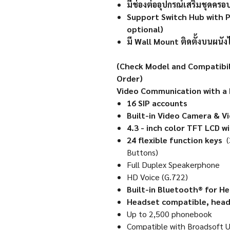
มีช่องต่ออุปกรณ์เสริมชุดคร
Support Switch Hub with P
optional)
มี Wall Mount ติดตั้งบนผนังไ
(Check Model and Compatibil
Order)
Video Communication with a 
16 SIP accounts
Built-in Video Camera & 
4.3 - inch color TFT LCD wi
24 flexible function keys
(
Buttons)
Full Duplex Speakerphone
HD Voice (G.722)
Built-in Bluetooth® for H
Headset compatible, head
Up to 2,500 phonebook
Compatible with Broadsoft 