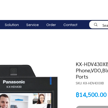
Solution
Service
Order
Contact
KX-HDV430XB (
Phone,VDO,Blu
Ports
SKU: KX-HDV430XB
฿14,500.00