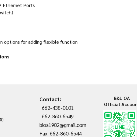
2 Ethernet Ports
witch)
options for adding flexible function
ions
B&L OA
Contact:
Official Accou
662-438-0101
662-860-6549
00
bloa1982@gmail.com
Fax: 662-860-6544