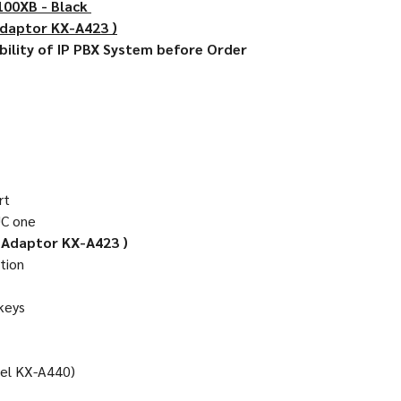
100XB - Black
 Adaptor KX-A423 )
lity of IP PBX System before Order
rt
UC one
 Adaptor KX-A423 )
tion
keys
del KX-A440)