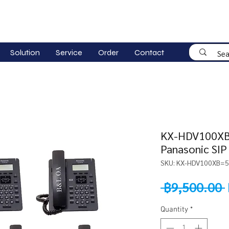
Solution
Service
Order
Contact
KX-HDV100XB (
Panasonic SIP
SKU: KX-HDV100XB=5
 ฿9,500.00 
Quantity
*