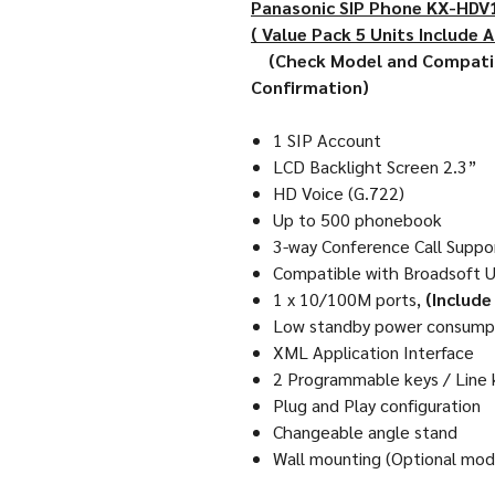
Panasonic SIP Phone KX-HDV
( Value Pack 5 Units Include
(Check Model and Compatibi
Confirmation)
1 SIP Account
LCD Backlight Screen 2.3”
HD Voice (G.722)
Up to 500 phonebook
3-way Conference Call Suppo
Compatible with Broadsoft 
1 x 10/100M ports,
(Include
Low standby power consump
XML Application Interface
2 Programmable keys / Line 
Plug and Play configuration
Changeable angle stand
Wall mounting (Optional mo