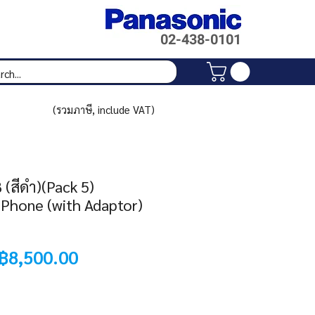
02-438-
0101
(รวมภาษี, include VAT)
สีดำ)(Pack 5)
 Phone (with Adaptor)
Regular
Sale
฿8,500.00
Price
Price