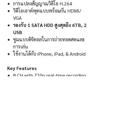
การแปลงสัญญาณวิดีโอ H.264
วิดีโอเอาต์พุตแบบพร้อมกัน HDMI/
VGA
รองรับ 1 SATA HDD สูงสุดถึง 6TB, 2
USB
ซูมแบบดิจิตอลในการถ่ายทอดสดและ
การเล่น
ใช้งานได้กับ iPhone, iPad, & Android
Key Features
8 CH with 720p real-time recording
playback and live view
H.264 video encode
HDMI/ VGA simultaneous video
output
Support 1 SATA HDDs up to 6TB,
2 USB
Digital Zoom in Live & Playback
iPhone, iPad, & Android